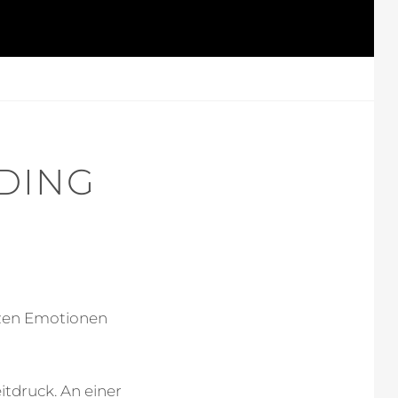
DING
nzen Emotionen
itdruck. An einer