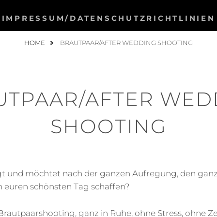
IMPRESSUM/DATENSCHUTZRICHTLINIEN
HOME
BRAUTPAAR/AFTER WEDDING SHOOTING
UTPAAR/AFTER WED
SHOOTING
agt und möchtet nach der ganzen Aufregung, den ga
n euren schönsten Tag schaffen?
 Brautpaarshooting, ganz in Ruhe, ohne Stress, ohne Ze