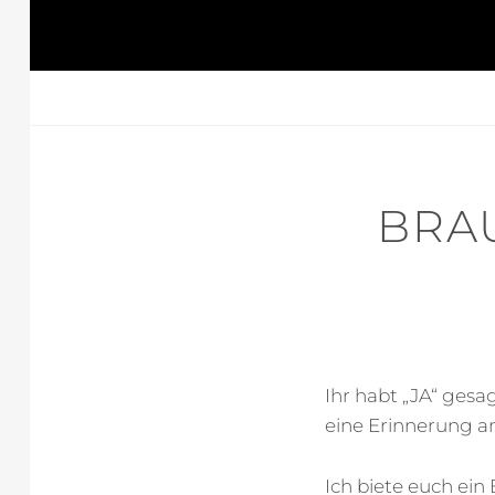
BRA
Ihr habt „JA“ ges
eine Erinnerung a
Ich biete euch ein